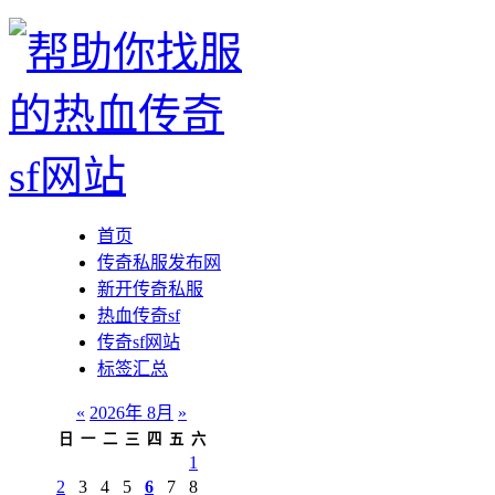
首页
传奇私服发布网
新开传奇私服
热血传奇sf
传奇sf网站
标签汇总
«
2026年 8月
»
日
一
二
三
四
五
六
1
2
3
4
5
6
7
8