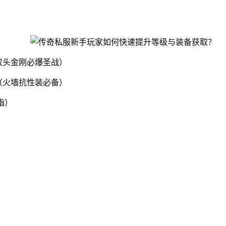
双头金刚必爆圣战）
（火墙抗性装必备）
指）