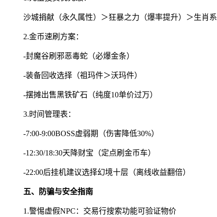
沙城捐献（永久属性）＞狂暴之力（爆率提升）＞生肖系
2.金币速刷方案：
-封魔谷刷邪恶毒蛇（必爆金条）
-装备回收选择（祖玛件＞沃玛件）
-摆摊出售黑铁矿石（纯度10单价过万）
3.时间管理表：
-7:00-9:00BOSS虚弱期（伤害降低30%）
-12:30/18:30天降财宝（定点刷金币车）
-22:00后挂机建议选择幻境十层（离线收益翻倍）
五、防骗与安全指南
1.警惕虚假NPC：交易行搜索功能可验证物价