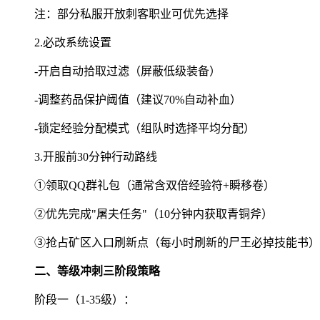
注：部分私服开放刺客职业可优先选择
2.必改系统设置
-开启自动拾取过滤（屏蔽低级装备）
-调整药品保护阈值（建议70%自动补血）
-锁定经验分配模式（组队时选择平均分配）
3.开服前30分钟行动路线
①领取QQ群礼包（通常含双倍经验符+瞬移卷）
②优先完成"屠夫任务"（10分钟内获取青铜斧）
③抢占矿区入口刷新点（每小时刷新的尸王必掉技能书）
二、等级冲刺三阶段策略
阶段一（1-35级）：