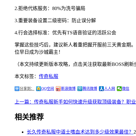
2.拒绝代练服务：80%为洗号骗局
3.重要装备设置二级密码：防止误分解
4.行会选择标准：优先有TS语音验证的活跃公会
掌握这些技巧后，建议新人着重把握开服前三天黄金期。
位早日成为沙城霸主！
（本文持续更新版本攻略，点击关注获取最新BOSS刷新
本文标签：
传奇私服
分享到：
QQ空间
新浪微博
腾讯微博
人人网
微信
上一篇：传奇私服新手如何快速升级获取顶级装备？职业
相关推荐
长久传奇私服中道士嗜血术达到多少级效果最佳？
2