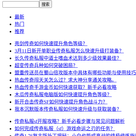
最新
热门
推荐
亮剑传奇如何快速提升角色等级？
3月11日新开单职业传奇私服怎么快速升级打装备？
长久传奇私服中道士嗜血术达到多少级效果最佳？
超变传奇兵种如何突破困局？
盟重传送员在蜀山倍攻版本中具体有哪些功能与使用技巧
热血传奇闯天关怎么过？求大神分享通关攻略。
热血传奇手游金币如何快速获取？新手必看攻略
木瓜传奇私服电脑版如何快速提升角色等级？
新开合击传奇SF如何快速提升角色战斗力？
我本沉默版本传奇私服如何快速升级与获取装备？
传奇私服sf开服攻略？新手必看步骤与常见问题解析
如何完成传奇私服（sf）游戏命运之刃的任务？
传奇1.76复古版补丁揭秘：小白也能成高战的终极修炼指