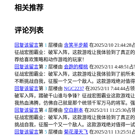
相关推荐
评论列表
回复该留言
第
1
层楼由
含笑半步颠
在2025/2/10 21:44:2
征战宏图霸业：破军入阵，这款游戏让我体验到了真正的
荐给喜欢策略和动作游戏的玩家！
回复该留言
第
2
层楼由
会跑的樱桃
在2025/2/11 4:48:51
征战宏图霸业：破军入阵，这款游戏让我体验到了前所未
不断挑战自我，征服一个又一个敌人。这款游戏绝对值得
回复该留言
第
3
层楼由
NGC2237
在2025/2/11 7:44:44占领
破军入阵，踏破千山谁与争锋？征战宏图霸业这款游戏让
我热血沸腾，仿佛自己就是那个统领千军万马的将军。强
回复该留言
第
4
层楼由
空白剧本
在2025/2/11 11:25:30占
征战宏图霸业：破军入阵，这款游戏让我体验到了真正的
挑战自我，征服一个又一个敌人。这款游戏绝对值得一试
回复该留言
第
5
层楼由
菊花漫天飞
在2025/2/11 13:25:5