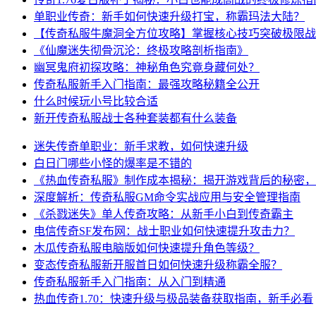
单职业传奇：新手如何快速升级打宝，称霸玛法大陆？
【传奇私服牛魔洞全方位攻略】掌握核心技巧突破极限战
《仙魔迷失彻骨沉沦：终极攻略剖析指南》
幽冥鬼府初探攻略：神秘角色究竟身藏何处？
传奇私服新手入门指南：最强攻略秘籍全公开
什么时候玩小号比较合适
新开传奇私服战士各种套装都有什么装备
迷失传奇单职业：新手求教，如何快速升级
白日门哪些小怪的爆率是不错的
《热血传奇私服》制作成本揭秘：揭开游戏背后的秘密，
深度解析：传奇私服GM命令实战应用与安全管理指南
《杀戮迷失》单人传奇攻略：从新手小白到传奇霸主
电信传奇SF发布网：战士职业如何快速提升攻击力？
木瓜传奇私服电脑版如何快速提升角色等级？
变态传奇私服新开服首日如何快速升级称霸全服？
传奇私服新手入门指南：从入门到精通
热血传奇1.70：快速升级与极品装备获取指南，新手必看