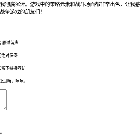
我彻底沉迷。游戏中的策略元素和战斗场面都非常出色，让我感
战争游戏的朋友们！
 雁过留声
们绝对保密
长留下链接互访
让过哦，嘻嘻。
。