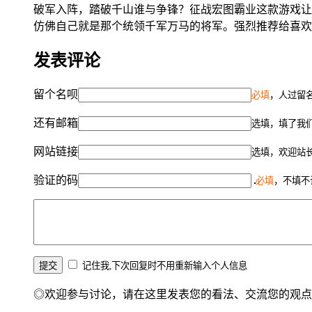
破军入阵，踏破千山谁与争锋？征战宏图霸业这款游戏让
仿佛自己就是那个统领千军万马的将军。强烈推荐给喜欢
发表评论
留个名呗
必填
，人过留名
还有邮箱
选填，填了我
网站链接
选填，欢迎站
验证的码
必填
，不填不
记住我,下次回复时不用重新输入个人信息
◎欢迎参与讨论，请在这里发表您的看法、交流您的观点