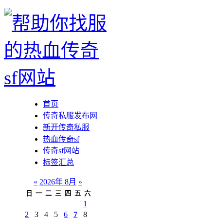
首页
传奇私服发布网
新开传奇私服
热血传奇sf
传奇sf网站
标签汇总
«
2026年 8月
»
日
一
二
三
四
五
六
1
2
3
4
5
6
7
8