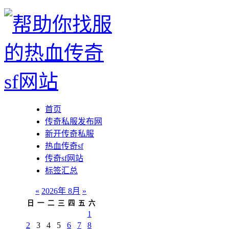
首页
传奇私服发布网
新开传奇私服
热血传奇sf
传奇sf网站
标签汇总
«
2026年 8月
»
日
一
二
三
四
五
六
1
2
3
4
5
6
7
8