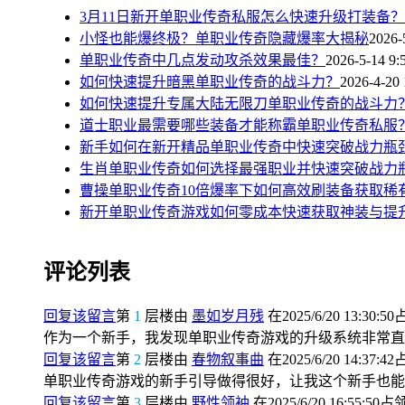
3月11日新开单职业传奇私服怎么快速升级打装备？
小怪也能爆终极？单职业传奇隐藏爆率大揭秘
2026-
单职业传奇中几点发动攻杀效果最佳？
2026-5-14 9:
如何快速提升暗黑单职业传奇的战斗力？
2026-4-20 
如何快速提升专属大陆无限刀单职业传奇的战斗力
道士职业最需要哪些装备才能称霸单职业传奇私服
新手如何在新开精品单职业传奇中快速突破战力瓶
生肖单职业传奇如何选择最强职业并快速突破战力
曹操单职业传奇10倍爆率下如何高效刷装备获取稀
新开单职业传奇游戏如何零成本快速获取神装与提
评论列表
回复该留言
第
1
层楼由
墨如岁月残
在2025/6/20 13:30:5
作为一个新手，我发现单职业传奇游戏的升级系统非常直
回复该留言
第
2
层楼由
春物叙事曲
在2025/6/20 14:37:4
单职业传奇游戏的新手引导做得很好，让我这个新手也能
回复该留言
第
3
层楼由
野性领袖
在2025/6/20 16:55:50占