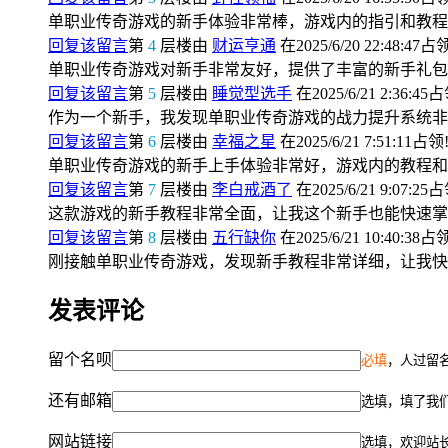
单职业传奇游戏的新手体验非常棒，游戏内的指引和教程
回复该留言
第
4
层楼由
财运亨通
在2025/6/20 22:48:47占
单职业传奇游戏对新手非常友好，提供了丰富的新手礼包
回复该留言
第
5
层楼由
睡觉型选手
在2025/6/21 2:36:45
作为一个新手，我发现单职业传奇游戏的战力提升系统非
回复该留言
第
6
层楼由
幸福之星
在2025/6/21 7:51:11占领
单职业传奇游戏的新手上手体验非常好，游戏内的教程和
回复该留言
第
7
层楼由
李白戒酒了
在2025/6/21 9:07:25
这款游戏的新手教程非常全面，让我这个新手也能快速掌
回复该留言
第
8
层楼由
五行缺你
在2025/6/21 10:40:38占
刚接触单职业传奇游戏，发现新手教程非常详细，让我快
发表评论
留个名呗
必填
，人过留名
还有邮箱
选填，填了我
网站链接
选填，欢迎站