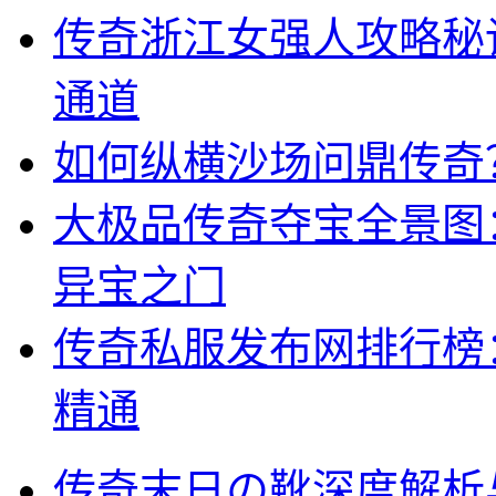
传奇浙江女强人攻略秘
通道
如何纵横沙场问鼎传奇？
大极品传奇夺宝全景图
异宝之门
传奇私服发布网排行榜
精通
传奇末日の靴深度解析