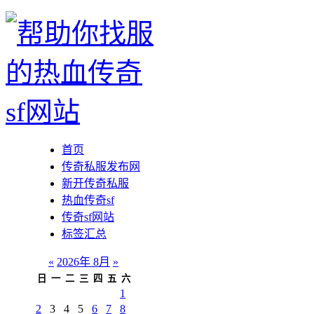
首页
传奇私服发布网
新开传奇私服
热血传奇sf
传奇sf网站
标签汇总
«
2026年 8月
»
日
一
二
三
四
五
六
1
2
3
4
5
6
7
8