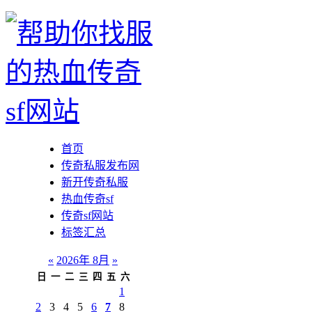
首页
传奇私服发布网
新开传奇私服
热血传奇sf
传奇sf网站
标签汇总
«
2026年 8月
»
日
一
二
三
四
五
六
1
2
3
4
5
6
7
8