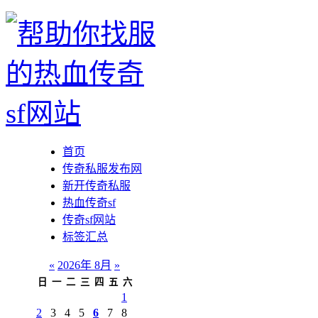
首页
传奇私服发布网
新开传奇私服
热血传奇sf
传奇sf网站
标签汇总
«
2026年 8月
»
日
一
二
三
四
五
六
1
2
3
4
5
6
7
8