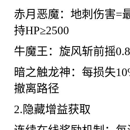
赤月恶魔：地刺伤害=最大
持HP≥2500
牛魔王：旋风斩前摇0.
暗之触龙神：每损失1
撤离路径
2.隐藏增益获取