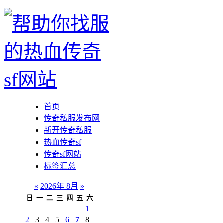
首页
传奇私服发布网
新开传奇私服
热血传奇sf
传奇sf网站
标签汇总
«
2026年 8月
»
日
一
二
三
四
五
六
1
2
3
4
5
6
7
8